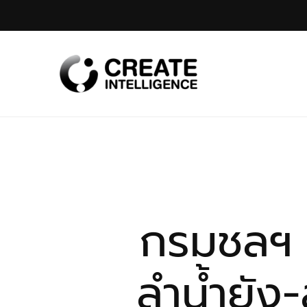
กรมชลฯ 
ลำน้ำยัง