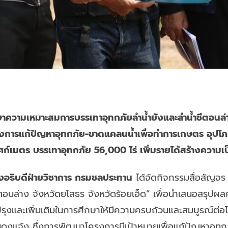
าความเหมาะสมการบรรเทาอุทกภัยลำน้ำยังและลำน้ำชีตอนล่
งการแก้ปัญหาอุทกภัย-ขาดแคลนน้ำเพื่อทำการเกษตร อุปโภ
ก์เมตร บรรเทาอุทกภัย 56,000 ไร่ เพิ่มรายได้สร้างความเป็
องอธิบดีฝ่ายวิชาการ กรมชลประทาน
ได้จัดกิจกรรมสื่อสัญจร
ตอนล่าง จังหวัดยโสธร จังหวัดร้อยเอ็ด” เพื่อนำเสนอสรุป
ปรุงและเพิ่มเติมในการศึกษาให้มีความครบถ้วนและสมบูรณ์ต่อไ
บ้านดงแจ้ง ซึ่งการพัฒนาโครงการมีเป้าหมายเพื่อแก้ปัญหาอ