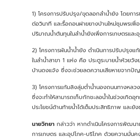
1) โครงการปรับปรุง/ขุดลอกลำน้ำยัง โดยการข
ต่อวินาที และรื้อถอนฝายยางบ้านใหม่ชุมพรเพื่
ปริมาณน้ำต้นทุนในลำน้ำยังเพื่อการเกษตรและ
2) โครงการผันน้ำน้ำยัง ดำเนินการปรับปรุงแก
ในลำน้ำสาขา 1 แห่ง คือ ประตูระบายน้ำห้วยวั
บ้านดงแจ้ง ซึ่งจะช่วยลดความเสียหายจากปัญหาน
3) โครงการแก้มลิงลุ่มต่ำน้ำนองถนนทางหลว
ซึ่งจะทำให้สามารถเก็บกักชะลอน้ำในช่วงเกิดอุทก
ประโยชน์ด้านท้ายน้ำได้เต็มประสิทธิภาพ และยั
นายวิทยา
กล่าวว่า หากดำเนินโครงการพัฒนาแ
การเกษตร และอุปโภค-บริโภค ด้วยความมั่นคงด้า