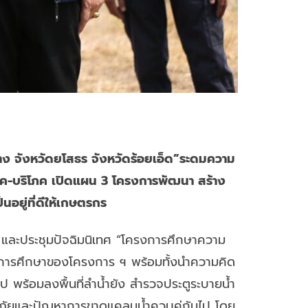
าง จังหวัดยโสธร จังหวัดร้อยเอ็ด”ระดมความ
ค-บริโภค เปิดแผน 3 โครงการพัฒนา สร้าง
นอยู่ที่ดีให้เกษตรกร
 และประชุมปัจฉิมนิเทศ “โครงการศึกษาความ
ผลการศึกษาของโครงการ ฯ พร้อมทั้งนำความคิด
ป พร้อมลงพื้นที่ลำน้ำยัง สำรวจประตูระบายน้ำ
ุทกภัยและปัญหาการขาดแคลนน้ำควบคู่กันไป โดย