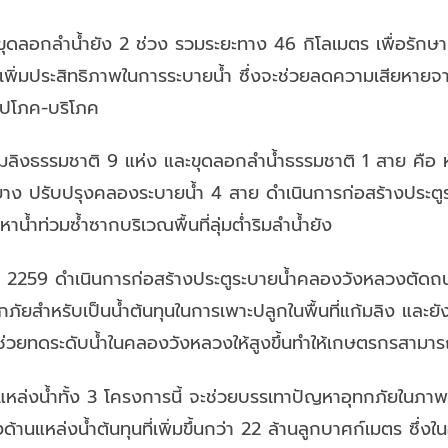
ุดลอกลำน้ำยัง 2 ช่วง รวมระยะทาง 46 กิโลเมตร เพื่อรักษาค
อเพิ่มประสิทธิภาพในการระบายน้ำ ซึ่งจะช่วยลดความเสียหายจา
อุปโภค-บริโภค
้มลิงธรรมชาติ 9 แห่ง และขุดลอกลำน้ำธรรมชาติ 1 สาย คือ 
งยาง ปรับปรุงคลองระบายน้ำ 4 สาย ดำเนินการก่อสร้างประตูระ
้ำท่วมซ้ำซากบริเวณพื้นที่ลุ่มต่ำริมลำน้ำยัง
ง 2259 ดำเนินการก่อสร้างประตูระบายน้ำคลองวังหลวงตั
ภัยสำหรับเป็นน้ำต้นทุนในการเพาะปลูกในพื้นที่แก้มลิง และยังส
งช่วยทดระดับน้ำในคลองวังหลวงให้สูงขึ้นทำให้เกษตรกรสามารถเ
หล่งน้ำทั้ง 3 โครงการนี้ จะช่วยบรรเทาปัญหาอุทกภัยในภ
นแหล่งน้ำต้นทุนที่เพิ่มขึ้นกว่า 22 ล้านลูกบาศก์เมตร ซึ่ง