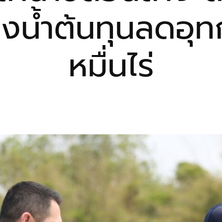
่งน้ำต้นทุนลดอุท
หมื่นไร่